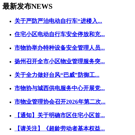
最新发布
NEWS
关于严防严治电动自行车“进楼入...
住宅小区电动自行车安全停放和充...
市物协举办特种设备安全管理人员...
扬州召开全市小区物业管理服务突...
关于全力做好台风“巴威”防御工...
市物协与城西供电服务中心开展党...
市物业管理协会召开2026年第二次...
【通知】关于明确市区住宅小区首...
【请关注】《超龄劳动者基本权益...