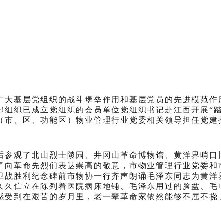
广大基层党组织的战斗堡垒作用和基层党员的先进模范作
部组织已成立党组织的会员单位党组织
书记赴江西开展“
（市、区、功能区）物业管理行业党委相关领导担任党建
后
参观了北山烈士陵园、井冈山革命博物馆、黄洋界哨口
了向革命先烈们表达崇高的敬意，市物业管理行业党委和
卫战胜利纪念碑前市物协一行齐声朗诵毛泽东同志为黄洋
久久伫立在陈列着医院病床地铺、毛泽东用过的脸盆、毛
感受到在艰苦的岁月里，老一辈革命家依然能够不屈不挠