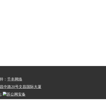
术支持：
千丰网络
州市文昌中路20号文昌国际大厦
1
;
苏公网安备