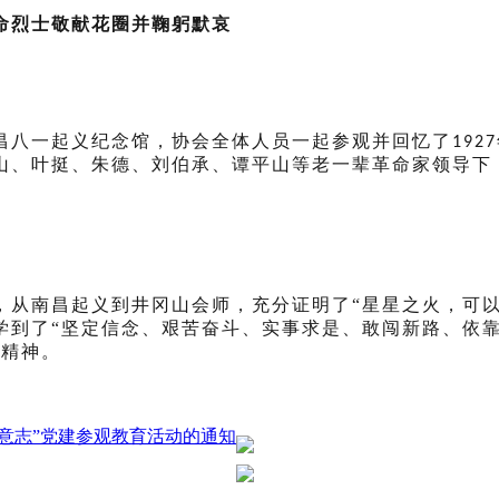
命烈士敬献花圈并鞠躬默哀
昌八一起义纪念馆，协会全体人员一起参观并回忆了
1927
山、叶挺、朱德、刘伯承、谭平山等老一辈革命家领导下
，从南昌起义到井冈山会师，充分证明了“星星之火，可以
学到了“坚定信念、艰苦奋斗、实事求是、敢闯新路、依靠
一精神。
意志”党建参观教育活动的通知