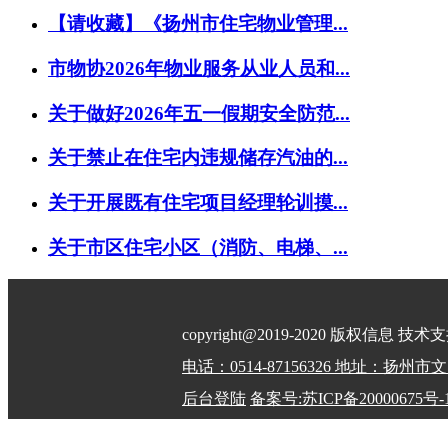
【请收藏】《扬州市住宅物业管理...
市物协2026年物业服务从业人员和...
关于做好2026年五一假期安全防范...
关于禁止在住宅内违规储存汽油的...
关于开展既有住宅项目经理轮训摸...
关于市区住宅小区（消防、电梯、...
copyright@2019-2020 版权信息 技
电话：0514-87156326 地址：扬
后台登陆
备案号:苏ICP备20000675号-
32100202010798号