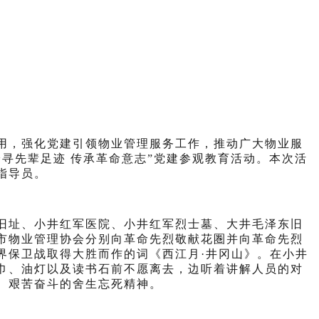
您的位置：
首页
>
党建工作
用，强化党建引领物业管理服务工作，推动广大物业服
踏寻先辈足迹 传承革命意志”党建参观教育活动
。本次活
指导员
。
旧址、小井红军医院、小井红军烈士墓、大井毛泽东旧
市物业管理协会分别向革命先烈敬献花圏并向革命先烈
界保卫战取得大胜而作的词《西江月
·
井冈山》。在小井
巾、油灯以及读书石前不愿离去，边听着讲解人员的对
、艰苦奋斗的舍生忘死精神。