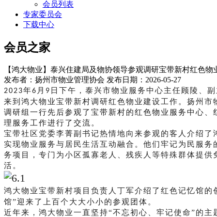
会员列表
专家委员会
下载中心
会员之家
【鸿大物业】泰兴住建局及物协领导参观调研宝带新村红色物
发布者：扬州市物业管理协会 发布日期：2026-05-27
年
月
日下午，泰兴市物业服务中心主任顾陵、副
202
3
6
9
来到鸿大物业宝带新村调研红色物业建设工作。扬州市
调研组一行先后参观了宝带新村的红色物业服务中心、
理服务工作进行了交流。
宝带社区党委李菁副书记热情地向来参观的客人介绍了
实现物业服务与居民生活互动融合。他们牢记为民服务
务项目，专门为小区孤寡老人、残疾人等特殊群体提供
活。
鸿大物业宝带新村项目负责人丁军介绍了红色记忆馆的
馆”迎来了上百个大大小小的参观团体。
近年来，鸿大物业一直坚持“不忘初心、牢记使命”的主