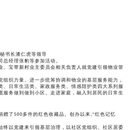
您的位置：
首页
>
会员之家
>
小区新闻
秘书长潘仁虎等领导
司总经理张豹等参加活动。
业、宝带新村业主委员会相关负责人就党建引领物业管
党组织力量、进一步统筹协调和物业的基层服务能力，
类、日常生活类、家政服务类、情感陪护类四大系列服
愿服务做到做到小区、走进家庭，融入到居民的日常生
捐赠了
多件的红色收藏品。创办以来
“红色记忆
500
,
，始终以党建来引领基层治理，以社区党组织、社区居委