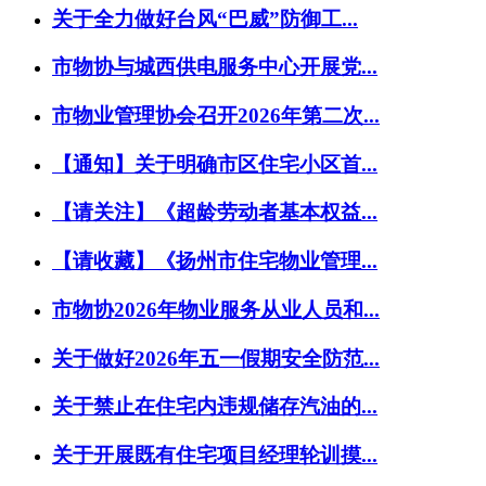
关于全力做好台风“巴威”防御工...
市物协与城西供电服务中心开展党...
市物业管理协会召开2026年第二次...
【通知】关于明确市区住宅小区首...
【请关注】《超龄劳动者基本权益...
【请收藏】《扬州市住宅物业管理...
市物协2026年物业服务从业人员和...
关于做好2026年五一假期安全防范...
关于禁止在住宅内违规储存汽油的...
关于开展既有住宅项目经理轮训摸...