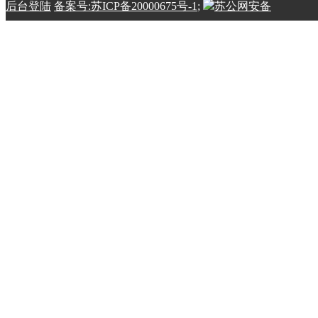
后台登陆
备案号:苏ICP备20000675号-1
;
苏公网安备
32100202010798号