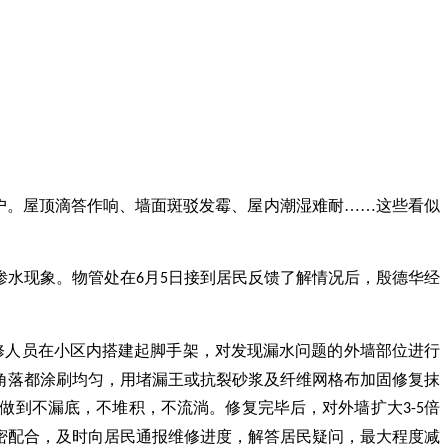
您的位置：
首页
>
会员之家
>
小区新闻
万户。屋顶滴答作响、墙面斑驳发霉、屋内潮湿难耐……这些看似
渗水现象。物管处在
月
日接到居民反馈了解情况后，殷德华经
6
5
修人员在小区内搭建起脚手架，对发现漏水问题的外墙部位进行
角落都涂刷均匀，用堵漏王或抗裂砂浆及纤维网格布加固修复抹
做到不漏底，不堆积，不流淌。修复完毕后，对外墙扩大
倍
3-5
密配合，及时向居民通报维修进度，解答居民疑问，最大程度减