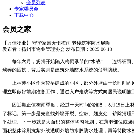
会员列表
专家委员会
下载中心
会员之家
【万佳物业】 守护家园无惧梅雨 老楼筑牢防水屏障
发布者：扬州市物业管理协会 发布日期：2025-06-18
每年六月，扬州开始陷入梅雨季节的
“水战”——连绵细
琐碎的困扰，背后实则是建筑外墙防水系统的薄弱防线。
上林苑小区作为较早建成的小区，部分外墙由于长时间的
理立即做好前期准备工作，通过入户走访等方式向居民说明施
因近期正值梅雨季度，经过十天时间的准备，
月
日上
6
15
了标记。第一步是先查找外墙开裂、空鼓、翘皮处，铲除清理
平处理。下一步就是大面积的整体均匀涂刷，在薄弱部位或渗
面积整体涂刷抗紫外线透明外墙防水胶防水处理，再等待防水