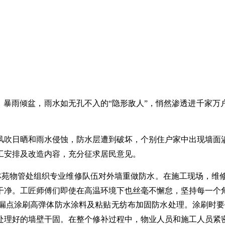
雨、暴雨倾盆，雨水如无孔不入的“隐形敌人”，悄然渗透进千家
风吹日晒和雨水侵蚀，防水层遭到破坏，个别住户家中出现墙面
工安排及改造内容，充分征求居民意见。
林苑物管处组织专业维修队伍对外墙重做防水。在施工现场，维
干净。工匠师傅们即使在高温环境下也丝毫不懈怠，坚持每一个
漏点涂刷高弹体防水涂料及粘贴无纺布加固防水处理。涂刷时要
处理好的墙壁干固。在整个修补过程中，物业人员和施工人员紧