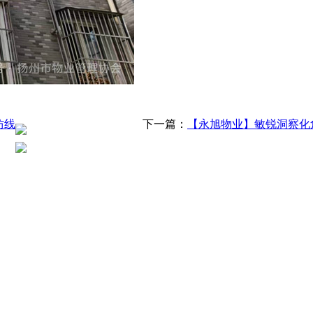
防线
下一篇：
【永旭物业】敏锐洞察化