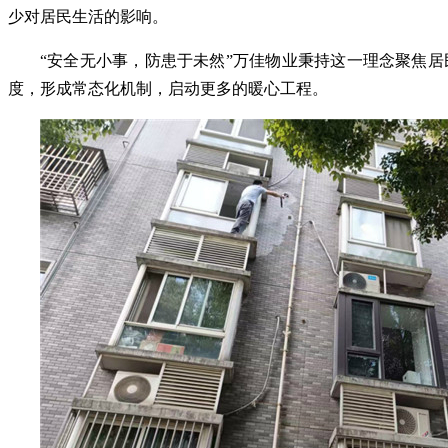
少对居民生活的影响。
“
安全无小事，防患于未然
”万佳物业
秉持这一理念聚焦居
度，形成常态化机制，启动
更多的
暖心工程
。