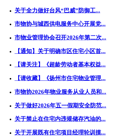
关于全力做好台风“巴威”防御工...
市物协与城西供电服务中心开展党...
市物业管理协会召开2026年第二次...
【通知】关于明确市区住宅小区首...
【请关注】《超龄劳动者基本权益...
【请收藏】《扬州市住宅物业管理...
市物协2026年物业服务从业人员和...
关于做好2026年五一假期安全防范...
关于禁止在住宅内违规储存汽油的...
关于开展既有住宅项目经理轮训摸...