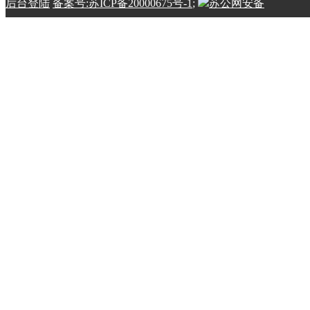
后台登陆
备案号:苏ICP备20000675号-1
;
苏公网安备
32100202010798号