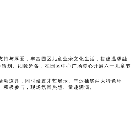
您的位置：
首页
>
会员之家
>
小区新闻
支持与厚爱，丰富园区儿童业余文化生活，搭建温馨融
心策划、细致筹备，在园区中心广场暖心开展六一儿童节
活动道具，同时设置才艺展示、幸运抽奖两大特色环
、积极参与，现场氛围热烈、童趣满满。