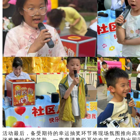
活动最后，备受期待的幸运抽奖环节将现场氛围推向高
张稚嫩灿烂的笑脸，一声声清脆悦耳的欢笑，勾勒出园