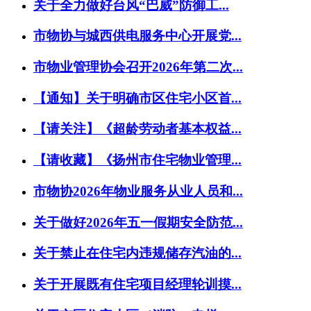
关于全力做好台风“巴威”防御工...
市物协与城西供电服务中心开展党...
市物业管理协会召开2026年第二次...
【通知】关于明确市区住宅小区首...
【请关注】《超龄劳动者基本权益...
【请收藏】《扬州市住宅物业管理...
市物协2026年物业服务从业人员和...
关于做好2026年五一假期安全防范...
关于禁止在住宅内违规储存汽油的...
关于开展既有住宅项目经理轮训摸...