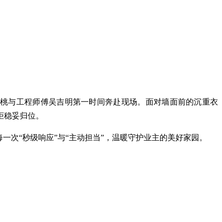
您的位置：
首页
>
会员之家
>
小区新闻
明桃与工程师傅吴吉明第一时间奔赴现场。面对
墙面前
的沉重
衣
柜稳妥归位。
每一次“秒级响应”与“主动担当”，温暖守护业主的美好家园。