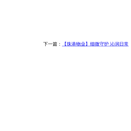
下一篇：
【珠港物业】细微守护 沁润日常