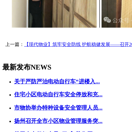
上一篇：
【现代物业】筑牢安全防线 护航稳健发展——召开20
最新发布
NEWS
关于严防严治电动自行车“进楼入...
住宅小区电动自行车安全停放和充...
市物协举办特种设备安全管理人员...
扬州召开全市小区物业管理服务突...