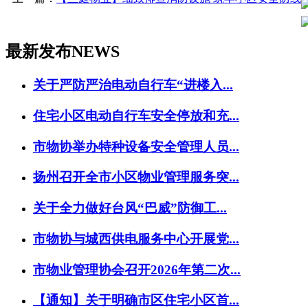
最新发布
NEWS
关于严防严治电动自行车“进楼入...
住宅小区电动自行车安全停放和充...
市物协举办特种设备安全管理人员...
扬州召开全市小区物业管理服务突...
关于全力做好台风“巴威”防御工...
市物协与城西供电服务中心开展党...
市物业管理协会召开2026年第二次...
【通知】关于明确市区住宅小区首...