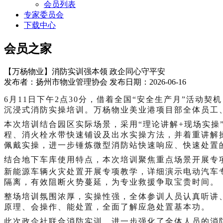
会员列表
专家委员会
下载中心
会员之家
【万杨物业】消防实训强本领 政企同心守平安
发布者：扬州市物业管理协会 发布日期：2026-06-16
6月11日下午2点30分，借着全国“安全生产月”活
沉浸式消防实操培训。万杨物业美业港项目部全体员工
本次培训结合园区实际场景，采用
“理论讲解+现场实
程、消火栓水带快速铺设及出水实操方法，并着重讲解
佩戴实操，进一步锤炼微型消防站快速响应、快速处置
结合地下车库使用特点，本次培训聚焦重点场景开展专
新能源车辆火灾处置开展专项教学，详细演示电动汽车
隔离，有效阻断火势蔓延，为专业救援争取宝贵时间。
整场培训氛围浓厚，实操性强，全体参训人员认真听讲
原理、会操作、能处置，全面了解应急处置基本功。
此次政企社联合消防实训，进一步强化了全体人员的消