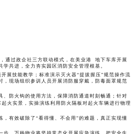
您的位置：
首页
>
会员之家
>
小区新闻
导，通过政企社三方联动模式，在
美业港
地下车库开展
共学共进，全力夯实园区消防安全管理根基。
项开展技能教学；标准演示灭火器“提拔握压”规范操作流
时，现场组织参训人员开展消防服穿戴，防毒面罩规范
具、防火钩的使用方法，保障消防通道时刻畅通；针对
车起火实景，实操演练利用防火隔板对起火车辆进行物理
练，有效破除了
“看得懂、不会用”的难题，真正实现懂
一步，万杨物业将坚持常态化开展应急演练，把安全生