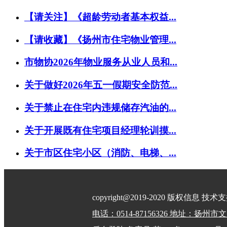
【请关注】《超龄劳动者基本权益...
【请收藏】《扬州市住宅物业管理...
市物协2026年物业服务从业人员和...
关于做好2026年五一假期安全防范...
关于禁止在住宅内违规储存汽油的...
关于开展既有住宅项目经理轮训摸...
关于市区住宅小区（消防、电梯、...
copyright@2019-2020 版权信息 技
电话：0514-87156326 地址：扬