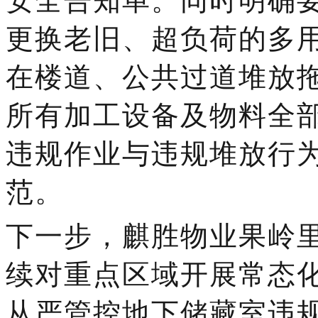
安全告知单。
同时
明确
更换老旧、超负荷
的
多
在楼道、公共过道堆放
所有加工设备
及
物料全
违规作业
与
违规堆放行
范
。
下一步，
麒胜物业果岭
续
对
重点区域
开展
常态
从严管控地下储藏室违