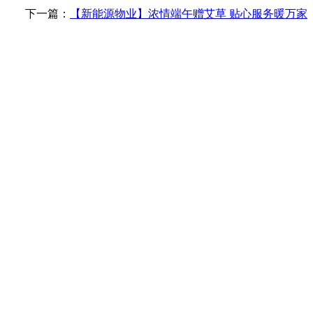
下一篇：
【新能源物业】浓情端午赠艾草 贴心服务暖万家