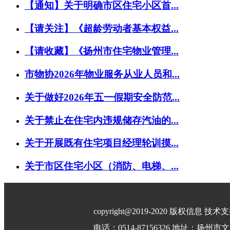
【通知】关于明确市区住宅小区首...
【请关注】《超龄劳动者基本权益...
【请收藏】《扬州市住宅物业管理...
市物协2026年物业服务从业人员和...
关于做好2026年五一假期安全防范...
关于禁止在住宅内违规储存汽油的...
关于开展既有住宅项目经理轮训摸...
关于市区住宅小区（消防、电梯、...
copyright@2019-2020 版权信息 技
电话：0514-87156326 地址：扬