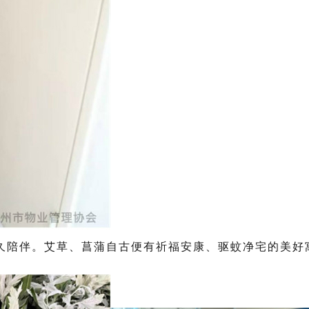
久陪伴。艾草、菖蒲自古便有祈福安康、驱蚊净宅的美好