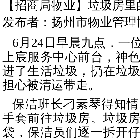
【招商局物业】垃圾房里
发布者：扬州市物业管理协会 
6
月
24日
早晨九点，一
上宸
服务中心
前台，神
进了生活垃圾，
扔在垃
担心被清运带走
。
保洁班长刁素琴得知情
手套
前往
垃圾房。垃圾
袋，
保洁员们
逐一拆开