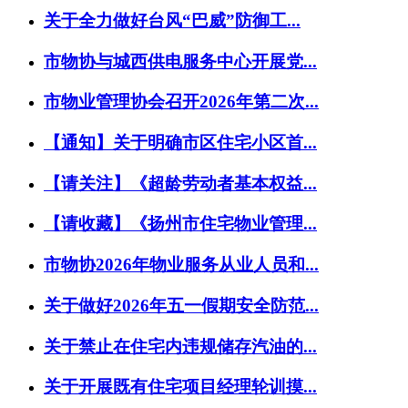
关于全力做好台风“巴威”防御工...
市物协与城西供电服务中心开展党...
市物业管理协会召开2026年第二次...
【通知】关于明确市区住宅小区首...
【请关注】《超龄劳动者基本权益...
【请收藏】《扬州市住宅物业管理...
市物协2026年物业服务从业人员和...
关于做好2026年五一假期安全防范...
关于禁止在住宅内违规储存汽油的...
关于开展既有住宅项目经理轮训摸...