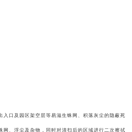
出入口及园区架空层等易滋生蛛网、积落灰尘的隐蔽死
蛛网、浮尘及杂物，同时对清扫后的区域进行二次擦拭