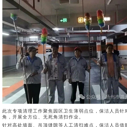
此次专项清理工作聚焦园区卫生薄弱点位，保洁人员针
角，开展全方位、无死角清扫作业。
针对高处墙面、吊顶缝隙等人工清扫难点，保洁人员借