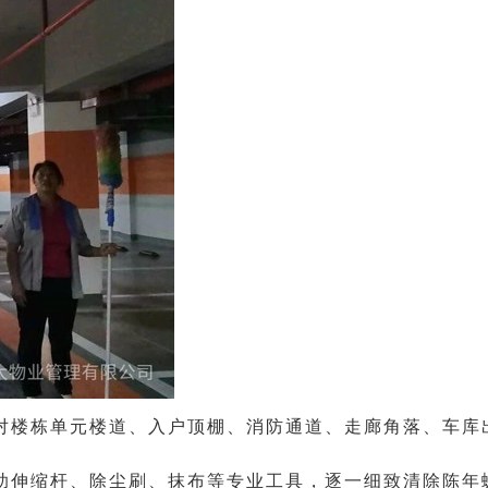
对楼栋单元楼道、入户顶棚、消防通道、走廊角落、车库
助伸缩杆、除尘刷、抹布等专业工具，逐一细致清除陈年