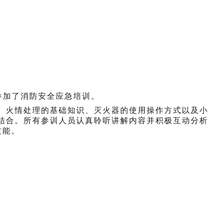
您的位置：
首页
>
会员之家
>
小区新闻
参加了
消防
安全应急培训。
、火情处理的基础知识、灭火器的使用操作方式以及小
结合。所有参训人员认真聆听
讲解内容
并积极互动分析
技能。