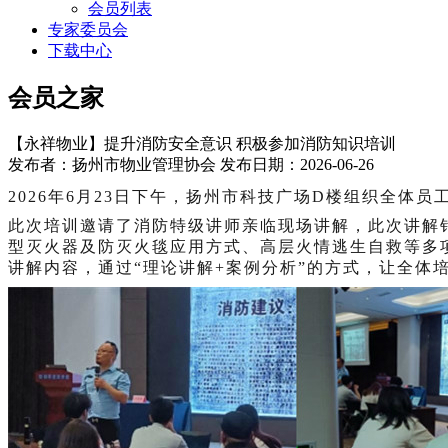
会员列表
专家委员会
下载中心
会员之家
【永祥物业】提升消防安全意识 积极参加消防知识培训
发布者：扬州市物业管理协会 发布日期：2026-06-26
2026年6月23日
下午
，
扬州市科技广场
D楼
组织全体员
此次培训邀请了消防特级讲师亲临现场
讲解
，此次讲解
型灭火器及防灭火毯应用方式、高层火情逃生
自救
等多
讲解内容，通过
“理论讲解+案例分析”的方式，让全