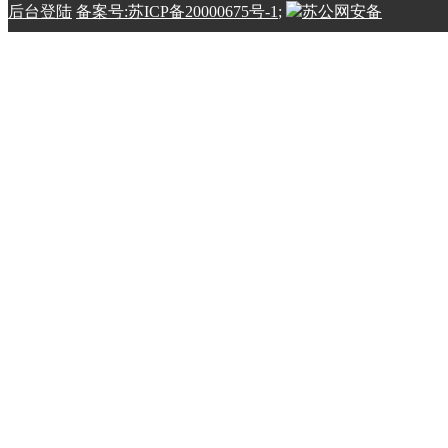
后台登陆
备案号:苏ICP备20000675号-1
;
苏公网安备
32100202010798号