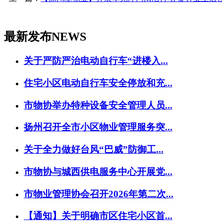
最新发布
NEWS
关于严防严治电动自行车“进楼入...
住宅小区电动自行车安全停放和充...
市物协举办特种设备安全管理人员...
扬州召开全市小区物业管理服务突...
关于全力做好台风“巴威”防御工...
市物协与城西供电服务中心开展党...
市物业管理协会召开2026年第二次...
【通知】关于明确市区住宅小区首...