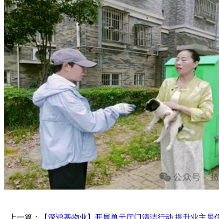
上一篇：
【深鸿基物业】开展单元厅门清洁行动 提升业主居