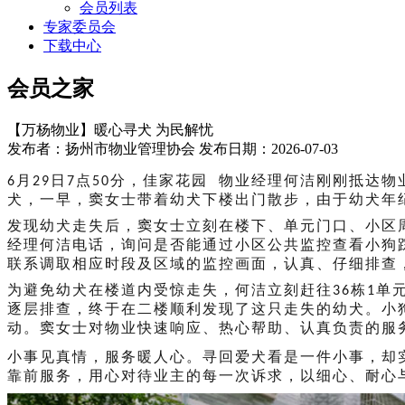
会员列表
专家委员会
下载中心
会员之家
【万杨物业】暖心寻犬 为民解忧
发布者：扬州市物业管理协会 发布日期：2026-07-03
月
日
点
分，
佳家花园
物业经理何洁刚刚抵达物
6
29
7
50
犬，
一
早，窦女士带着幼犬下楼出门散步，由于幼犬年
发现幼犬走失后，窦女士立刻在楼下、单元门口、小区
经理何洁
电话，
询问是否能
通过小区公共监控查看小狗
联系调取相应时段及区域的监控画面，认真、仔细排查
为避免
幼犬
在楼道内受惊走失，何洁立刻赶往
栋
单
36
1
逐层排查，终于在二楼顺利发现了这只走失的幼犬。小
动。窦女士对物业快速响应、热心帮助、认真负责的服
小事见真情，服务暖人心。寻回爱犬看是一件小事，却
靠前服务，用心对待业主的每一次诉求，以细心、耐心