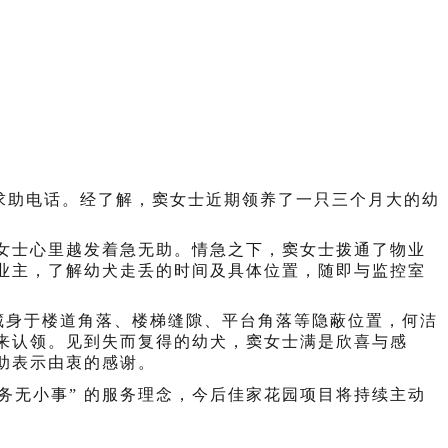
您的位置：
首页
>
会员之家
>
小区新闻
求助电话。经了解，窦女士近期
领
养了一只三个月大的幼
女士心里越发着急无助。
情急之
下，
窦女士
拨通了物业
业主，了解
幼犬
走丢的时间及具体位置，随即与监控室
藏身于楼道角落、楼梯缝隙、平台角落等隐蔽位置，何洁
来认领。见到失而复得的幼犬，窦女士满是欣喜与感
助表示由衷的感谢。
服务无小事” 的服务理念
，
今后佳家花园项目将持续主动
。