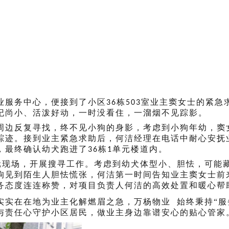
业服务中心，便接到了小区
栋
室业主窦女士的紧急
36
503
纪尚小、活泼好动，一时没看住，一溜烟不见踪影。
周边反复寻找，终不见小狗的身影
，
考虑到小狗年幼，
窦
踪迹。接到业主紧急求助后，何洁经理在电话中耐心安抚
，最终确认
幼犬
跑进了
栋
单元楼道内。
36
1
元现场，开展搜寻工作。考虑到幼犬体型小、胆怯，可能
狗见到陌生人胆怯慌张，何洁第一时间告知业主窦女士前
务态度连连称赞，对项目负责人何洁的高效处置和暖心帮
实实在在地为业主化解
燃眉之急
，
万杨物业
始终
秉持
“
与责任心守护小区居民，做
业主身边靠谱安心的贴心管家