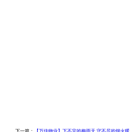
下一篇：
【万佳物业】下不完的梅雨天 守不尽的烟火暖