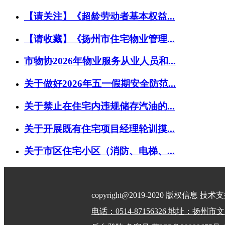
【请关注】《超龄劳动者基本权益...
【请收藏】《扬州市住宅物业管理...
市物协2026年物业服务从业人员和...
关于做好2026年五一假期安全防范...
关于禁止在住宅内违规储存汽油的...
关于开展既有住宅项目经理轮训摸...
关于市区住宅小区（消防、电梯、...
copyright@2019-2020 版权信息 技
电话：0514-87156326 地址：扬