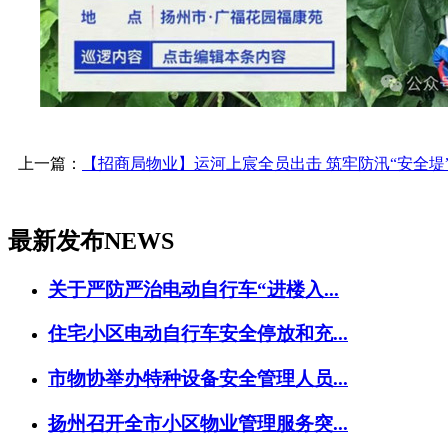
上一篇：
【招商局物业】运河上宸全员出击 筑牢防汛“安全堤
最新发布
NEWS
关于严防严治电动自行车“进楼入...
住宅小区电动自行车安全停放和充...
市物协举办特种设备安全管理人员...
扬州召开全市小区物业管理服务突...