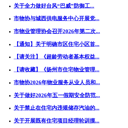
关于全力做好台风“巴威”防御工...
市物协与城西供电服务中心开展党...
市物业管理协会召开2026年第二次...
【通知】关于明确市区住宅小区首...
【请关注】《超龄劳动者基本权益...
【请收藏】《扬州市住宅物业管理...
市物协2026年物业服务从业人员和...
关于做好2026年五一假期安全防范...
关于禁止在住宅内违规储存汽油的...
关于开展既有住宅项目经理轮训摸...