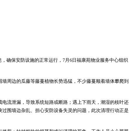
您的位置：
首页
>
会员之家
>
小区新闻
患，确保安防设施
的
正常运行，
7月6日福康苑
物业服务中心组织
围墙
周
边的
瓜藤
等藤蔓植物长势迅猛，不少藤蔓顺着墙体攀爬到
成电流泄漏，导致系统短路或断路；遇上下雨天，潮湿的枝叶还
映过围墙边杂乱、担心安防设备失灵的问题，此次清理行动正是