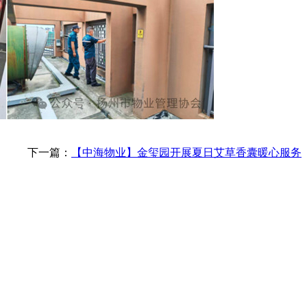
下一篇：
【中海物业】金玺园开展夏日艾草香囊暖心服务