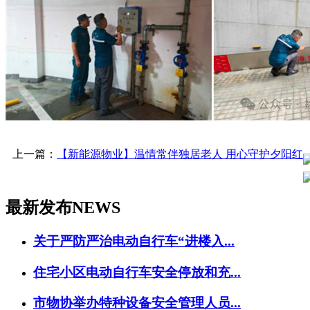
上一篇：
【新能源物业】温情常伴独居老人 用心守护夕阳红
最新发布
NEWS
关于严防严治电动自行车“进楼入...
住宅小区电动自行车安全停放和充...
市物协举办特种设备安全管理人员...