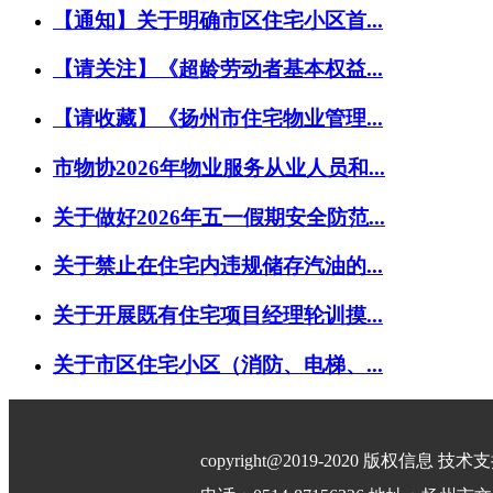
【通知】关于明确市区住宅小区首...
【请关注】《超龄劳动者基本权益...
【请收藏】《扬州市住宅物业管理...
市物协2026年物业服务从业人员和...
关于做好2026年五一假期安全防范...
关于禁止在住宅内违规储存汽油的...
关于开展既有住宅项目经理轮训摸...
关于市区住宅小区（消防、电梯、...
copyright@2019-2020 版权信息 技