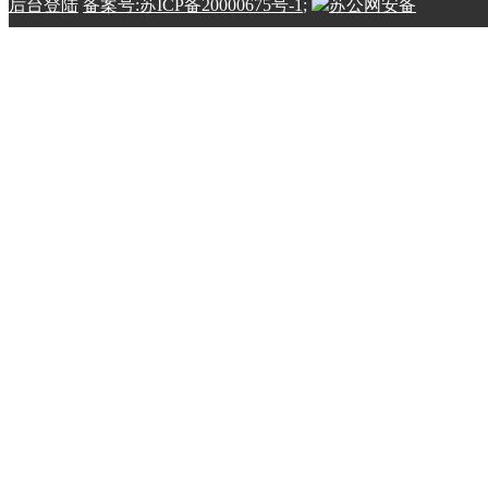
后台登陆
备案号:苏ICP备20000675号-1
;
苏公网安备
32100202010798号