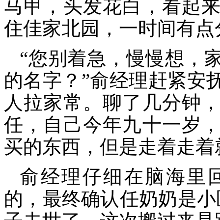
马甲
，头发花白，看起
住佳家北园，一时间有点
“您别着急，慢慢想，
的名字
？
”
俞经理赶紧
安
人拉家常。聊了几分钟
任
，
自己
今年
九十一
岁
买的东西
，
但是
走着走着
俞经理仔细在脑海里
的
，最终确认
任奶奶
是小