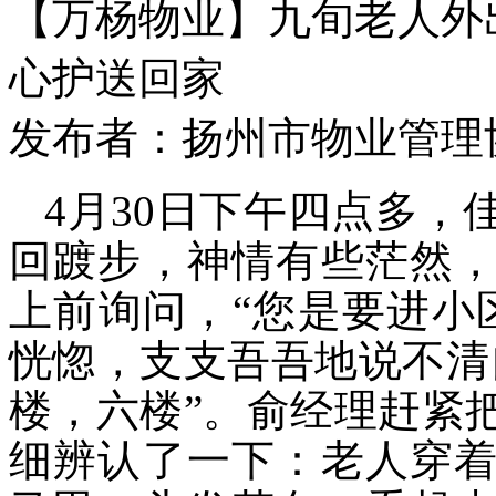
【万杨物业】九旬老人外
心护送回家
发布者：扬州市物业管理协会 
4月30日
下午四点多，
回踱步，神情有些茫然
上前询问，
“您是要进小
恍惚，支支吾吾地说不清
楼，六楼
”。
俞经理
赶紧
细辨认了一下
：
老人穿