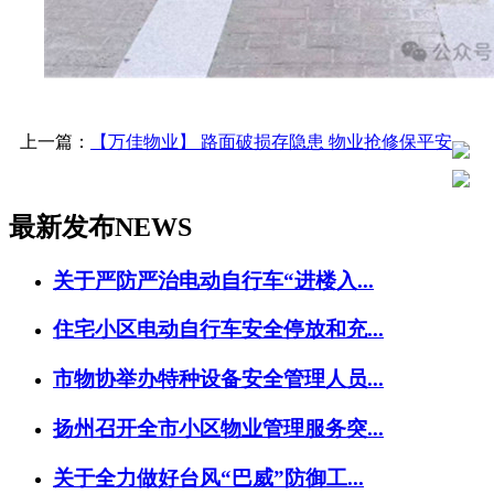
上一篇：
【万佳物业】 路面破损存隐患 物业抢修保平安
最新发布
NEWS
关于严防严治电动自行车“进楼入...
住宅小区电动自行车安全停放和充...
市物协举办特种设备安全管理人员...
扬州召开全市小区物业管理服务突...
关于全力做好台风“巴威”防御工...