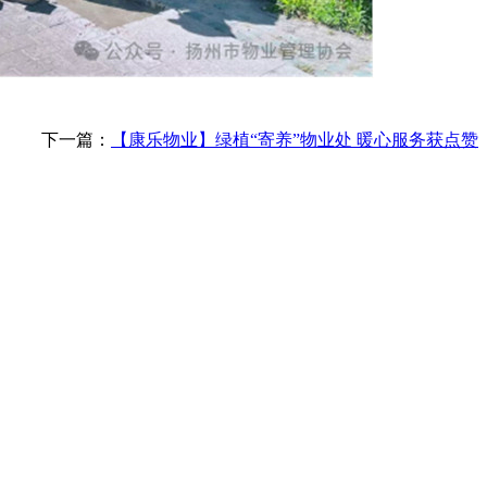
下一篇：
【康乐物业】绿植“寄养”物业处 暖心服务获点赞