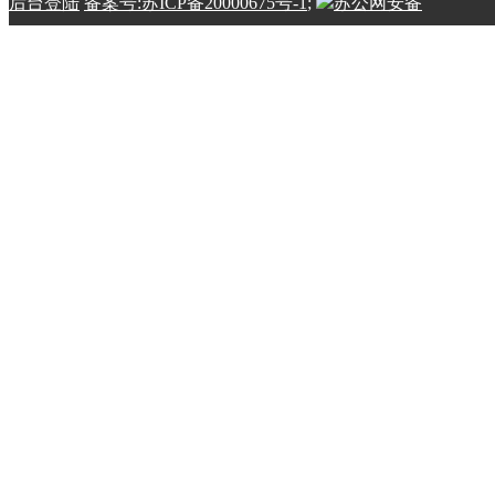
后台登陆
备案号:苏ICP备20000675号-1
;
苏公网安备
32100202010798号