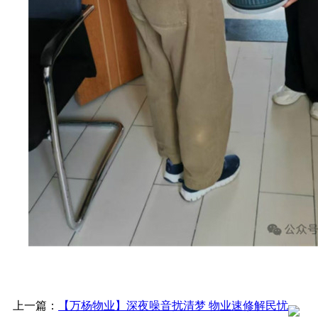
上一篇：
【万杨物业】深夜噪音扰清梦 物业速修解民忧