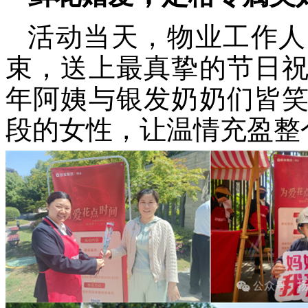
活动当天，物业
工作人
束
，
送上最
真挚
的
节日
年
阿姨
与银发
奶奶
们皆
段的
女性，让
温
情
充盈整