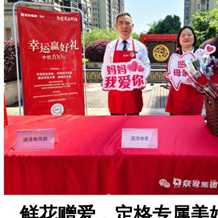
鲜花赠爱，定格专属美