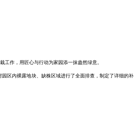
您的位置：
首页
>
会员之家
>
小区新闻
栽工作，用匠心与行动为家园添一抹盎然绿意。
员对园区内裸露地块、缺株区域进行了全面排查，制定了详细的补