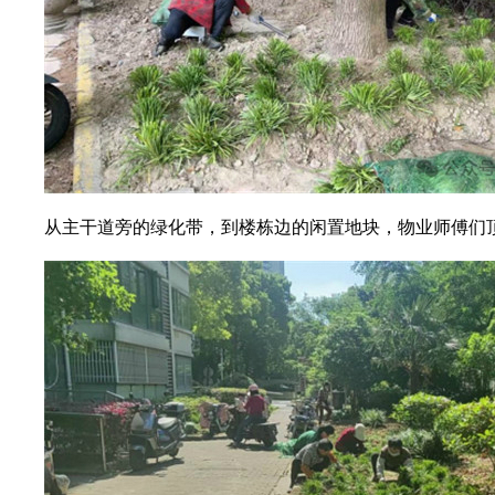
从主干道旁的绿化带，到楼栋边的闲置地块，物业师傅们