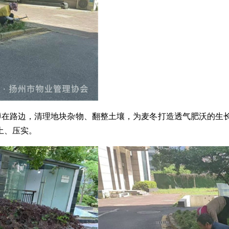
傅蹲在路边，清理地块杂物、翻整土壤，为麦冬打造透气肥沃的
土、压实。