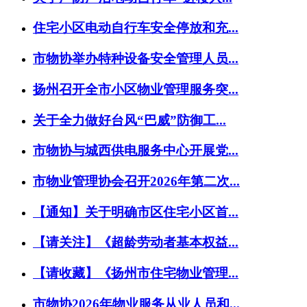
住宅小区电动自行车安全停放和充...
市物协举办特种设备安全管理人员...
扬州召开全市小区物业管理服务突...
关于全力做好台风“巴威”防御工...
市物协与城西供电服务中心开展党...
市物业管理协会召开2026年第二次...
【通知】关于明确市区住宅小区首...
【请关注】《超龄劳动者基本权益...
【请收藏】《扬州市住宅物业管理...
市物协2026年物业服务从业人员和...