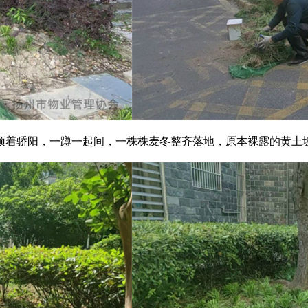
顶着骄阳，一蹲一起间，一株株麦冬整齐落地，原本裸露的黄土