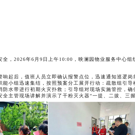
安全，
2026
年
6
月
9
日上午
10:00，
映澜园
物业服务中心组
警响起后，值班人员立即确认报警点位，迅速通知巡逻岗
职能小组迅速集结，按照预案分工展开行动：疏散组引导
和消防水带进行初期火灾扑救；
引导
组对现场实施管控，确
安全主管现场讲解并演示了干粉灭火器
“一提、二拔、三