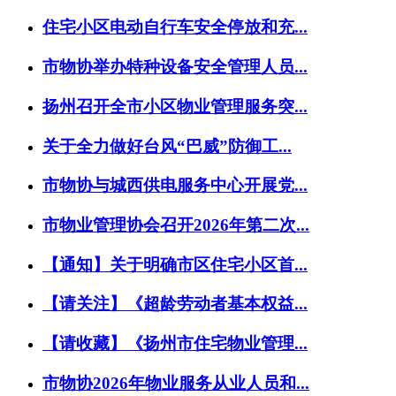
住宅小区电动自行车安全停放和充...
市物协举办特种设备安全管理人员...
扬州召开全市小区物业管理服务突...
关于全力做好台风“巴威”防御工...
市物协与城西供电服务中心开展党...
市物业管理协会召开2026年第二次...
【通知】关于明确市区住宅小区首...
【请关注】《超龄劳动者基本权益...
【请收藏】《扬州市住宅物业管理...
市物协2026年物业服务从业人员和...