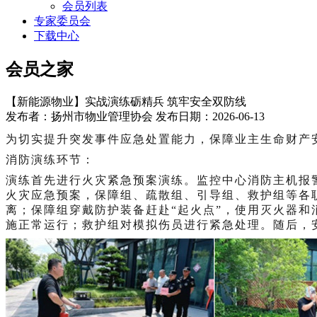
会员列表
专家委员会
下载中心
会员之家
【新能源物业】实战演练砺精兵 筑牢安全双防线
发布者：扬州市物业管理协会 发布日期：2026-06-13
为切实提升突发事件应急处置能力，保障业主生命财产
消防演练环节：
演练首先进行火灾紧急预案演练。监控中心消防主机报
火灾应急预案，
保障
组、疏散组、
引导
组、救护组等各
离；
保障
组穿戴防护装备赶赴
“起火点”，使用灭火器
施正常运行；救护组对模拟伤员进行紧急处理。随后，