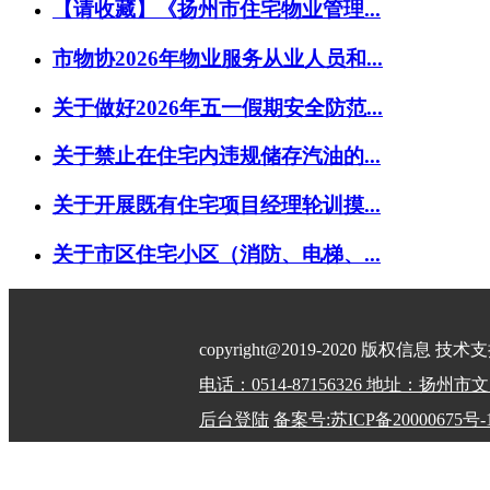
【请收藏】《扬州市住宅物业管理...
市物协2026年物业服务从业人员和...
关于做好2026年五一假期安全防范...
关于禁止在住宅内违规储存汽油的...
关于开展既有住宅项目经理轮训摸...
关于市区住宅小区（消防、电梯、...
copyright@2019-2020 版权信息 技
电话：0514-87156326 地址：扬
后台登陆
备案号:苏ICP备20000675号-
32100202010798号