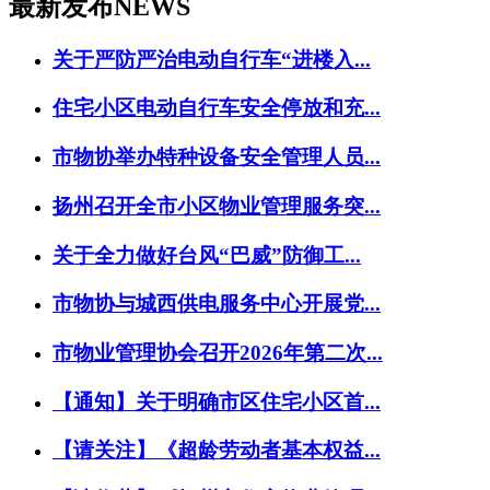
最新发布
NEWS
关于严防严治电动自行车“进楼入...
住宅小区电动自行车安全停放和充...
市物协举办特种设备安全管理人员...
扬州召开全市小区物业管理服务突...
关于全力做好台风“巴威”防御工...
市物协与城西供电服务中心开展党...
市物业管理协会召开2026年第二次...
【通知】关于明确市区住宅小区首...
【请关注】《超龄劳动者基本权益...