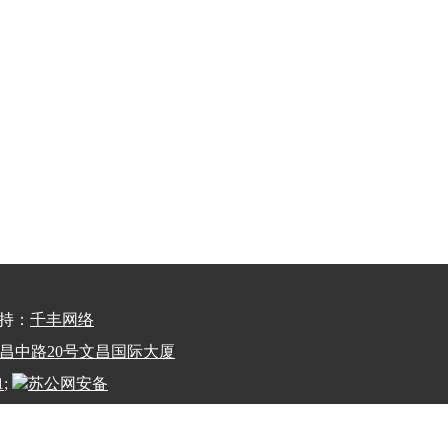
术支持：
千丰网络
州市文昌中路20号文昌国际大厦
1
;
苏公网安备