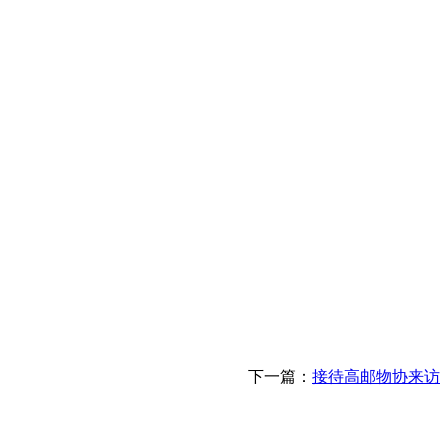
您的位置：
首页
>
公告通知
下一篇：
接待高邮物协来访