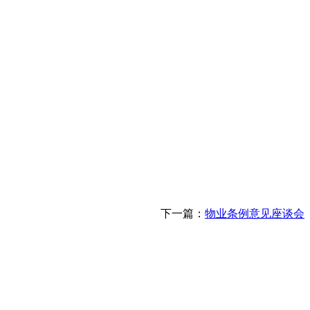
您的位置：
首页
>
公告通知
下一篇：
物业条例意见座谈会