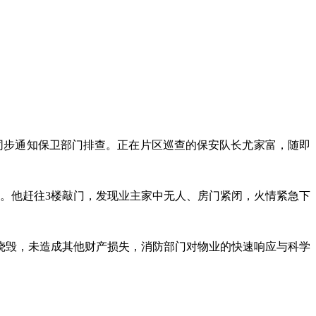
您的位置：
首页
>
会员之家
>
小区新闻
同步通知保卫部门排查。正在片区巡查的保安队长尤家富，随即
间。他赶往3楼敲门，发现业主家中无人、房门紧闭，火情紧急下
烧毁，未造成其他财产损失，消防部门对物业的快速响应与科学