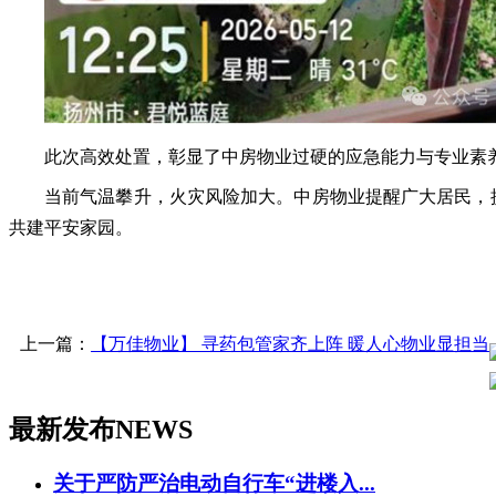
此次高效处置，彰显了
中房物业
过硬的应急能力与专业素
当前气温攀升，火灾风险加大。中房物业提醒广大居民，
共建平安家园。
上一篇：
【万佳物业】 寻药包管家齐上阵 暖人心物业显担当
最新发布
NEWS
关于严防严治电动自行车“进楼入...