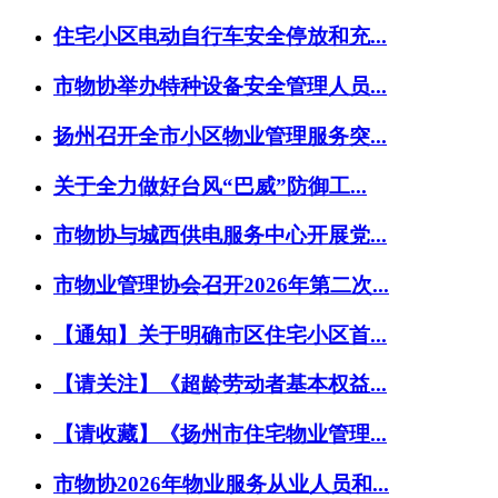
住宅小区电动自行车安全停放和充...
市物协举办特种设备安全管理人员...
扬州召开全市小区物业管理服务突...
关于全力做好台风“巴威”防御工...
市物协与城西供电服务中心开展党...
市物业管理协会召开2026年第二次...
【通知】关于明确市区住宅小区首...
【请关注】《超龄劳动者基本权益...
【请收藏】《扬州市住宅物业管理...
市物协2026年物业服务从业人员和...