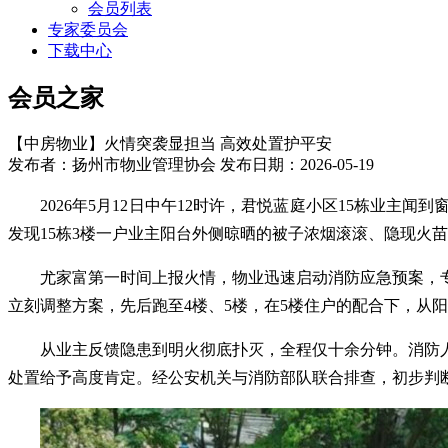
会员列表
专家委员会
下载中心
会员之家
【中房物业】火情突袭显担当 高效处置护平安
发布者：扬州市物业管理协会 发布日期：2026-05-19
2026年5月12日中午12时许，
君悦蓝庭小区
15栋业主闻
发现15栋3楼一户业主阳台外侧晾晒的被子浓烟滚滚、隐现火
尤家富第一时间上报火情，物业迅速启动消防应急预案，
立刻调整方案，先后跑至4楼、5楼，在5楼住户的配合下，从
从业主反馈隐患到明火彻底扑灭，全程仅十余分钟。消防
处置给予高度肯定。经公安机关与消防部队联合排查，初步判