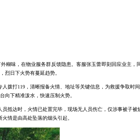
到窗外糊味，在物业服务群反馈隐患。客服张玉蕾即刻回应业主，
苗，烈日下火势有蔓延趋势。
专人拨打
119，清晰报备火情、地址等关键信息，为救援争取时
阳台向下精准泼水，快速压制火势。
人员抵达时，火情已处置完毕，现场无人员伤亡，仅涉事被子被
断火情是由高处坠落的烟头引起。